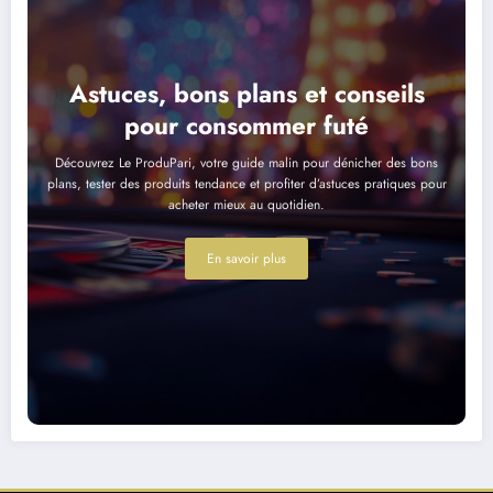
Astuces, bons plans et conseils
pour consommer futé
Découvrez Le ProduPari, votre guide malin pour dénicher des bons
plans, tester des produits tendance et profiter d’astuces pratiques pour
acheter mieux au quotidien.
En savoir plus