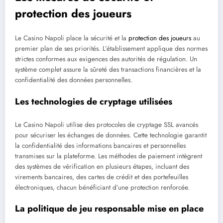
protection des joueurs
Le Casino Napoli place la sécurité et la
protection des joueurs
au
premier plan de ses priorités. L’établissement applique des normes
strictes conformes aux exigences des autorités de régulation. Un
système complet assure la sûreté des transactions financières et la
confidentialité des données personnelles.
Les technologies de cryptage utilisées
Le Casino Napoli utilise des protocoles de cryptage SSL avancés
pour sécuriser les échanges de données. Cette technologie garantit
la confidentialité des informations bancaires et personnelles
transmises sur la plateforme. Les méthodes de paiement intègrent
des systèmes de vérification en plusieurs étapes, incluant des
virements bancaires, des cartes de crédit et des portefeuilles
électroniques, chacun bénéficiant d’une protection renforcée.
La politique de jeu responsable mise en place