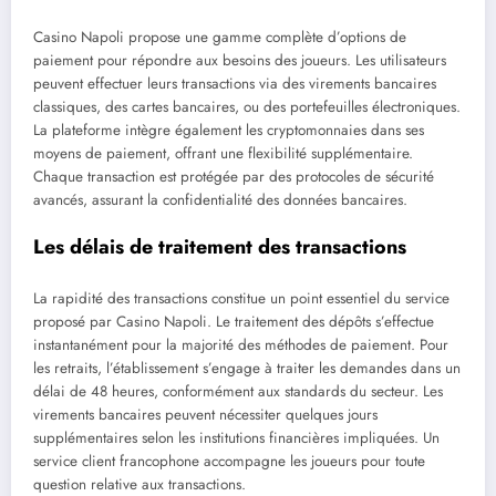
Casino Napoli propose une gamme complète d’options de
paiement pour répondre aux besoins des joueurs. Les utilisateurs
peuvent effectuer leurs transactions via des virements bancaires
classiques, des cartes bancaires, ou des portefeuilles électroniques.
La plateforme intègre également les cryptomonnaies dans ses
moyens de paiement, offrant une flexibilité supplémentaire.
Chaque transaction est protégée par des protocoles de sécurité
avancés, assurant la confidentialité des données bancaires.
Les délais de traitement des transactions
La rapidité des transactions constitue un point essentiel du service
proposé par Casino Napoli. Le traitement des dépôts s’effectue
instantanément pour la majorité des méthodes de paiement. Pour
les retraits, l’établissement s’engage à traiter les demandes dans un
délai de 48 heures, conformément aux standards du secteur. Les
virements bancaires peuvent nécessiter quelques jours
supplémentaires selon les institutions financières impliquées. Un
service client francophone accompagne les joueurs pour toute
question relative aux transactions.