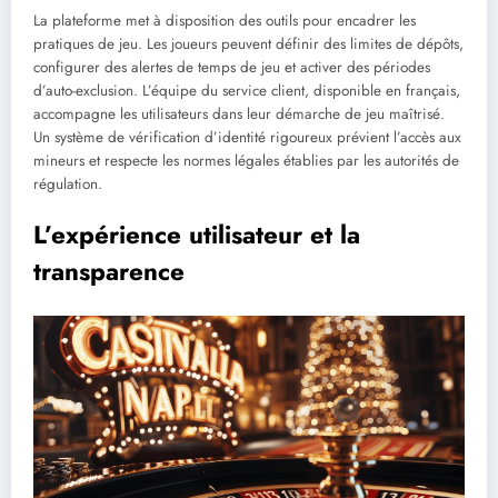
La plateforme met à disposition des outils pour encadrer les
pratiques de jeu. Les joueurs peuvent définir des limites de dépôts,
configurer des alertes de temps de jeu et activer des périodes
d’auto-exclusion. L’équipe du service client, disponible en français,
accompagne les utilisateurs dans leur démarche de jeu maîtrisé.
Un système de vérification d’identité rigoureux prévient l’accès aux
mineurs et respecte les normes légales établies par les autorités de
régulation.
L’expérience utilisateur et la
transparence